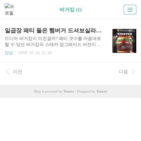
버거킹 (1)
일곱장 패티 들은 햄버거 드셔보실라우?
드디어 버거킹이 미친걸까? 패티 갯수를 마음대로
할 수 있던 버거킹의 스태커 업그레이드 버전이라
도 되는걸까? 저 동영상의 진실은 이거였다. Chann
단상
2009. 10. 24. 21:38
y’s Blog 의 설명은 다음과 같다. 일본 마이크로소
프트사가 윈도7 출시에 맞춰 일본 버거킹과 '윈도7
와퍼'를 판매한다고 한다. 10월 22일부터 28일까 선
이전
다음
착순 30명에게는 777엔에게 일반 가격은 1,450엔이
라고... 길이 13cm의 113g인 쇠고기 패티가 무려 7
장이 든 이 와퍼를 보고 서구 사람들을 황당해 하고
Blog is powered by
Tistory
/ Designed by
Tistory
있다. 버거가 맛이 있는지는 모르겠지만, 어찌되었
든 이번 윈도7은 비스타보다는 훨씬 더 나은 반응
으로 시작되고 있는듯. 블로거 시연회가 이정도 호
평이기가 쉽지 않은데. 그래. 마소는 이런 실수도
역사가 되는 위대한 기업이다. 그래도 3..