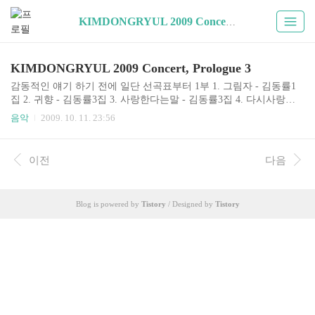
KIMDONGRYUL 2009 Concert (1)
KIMDONGRYUL 2009 Concert, Prologue 3
감동적인 얘기 하기 전에 일단 선곡표부터 1부 1. 그림자 - 김동률1
집 2. 귀향 - 김동률3집 3. 사랑한다는말 - 김동률3집 4. 다시사랑한
다말할까 - 김동률3집 5. 낙엽 - 김동률3집 6. 뒷모습 - 김동률5집 7.
음악
2009. 10. 11. 23:56
When October Goes (Barry Manilow) - 윤상과 함께 자주 불렀던 곡 8.
배려 (피아졸라 fugata 편곡) - 김동률1집/Concert Monologue 9. 양보
(Feat. 원티드 김재석) - 김동률4집 10. 2년만에 (Feat. 원티드 김재석)
이전
다음
- 김동률2집 (목.금) Intermission by 송영주 피아노 (토.일) Intermissio
n by 김정원 피아노 : 라흐마니노프 Prelude in C sharp minor, op.3-2 /
noctu..
Blog is powered by
Tistory
/ Designed by
Tistory