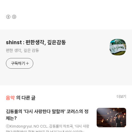
(새창열림)
로그 정보
shinst : 편한생각, 깊은감동
편한 생각, 깊은 감동
구독하기
더보기
음악
의 다른 글
김동률의 '다시 사랑한다 말할까' 코러스의 정
체는?
글 내용
ⓒKimdongryul. NO CCL. 김동률의 히트곡, '다시 사랑