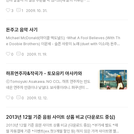
한다 말할까'의 절정 부분을 막 넘기고(내 삶의 이유란~ 말
~야) 진행되는 노래를 유심히 들어보면, 코러스가 들리는
3
1
2009. 10. 31.
데. 이게 모르는 상태에서 들어보면 '우레이어~' 뭐 이런 식
으로 들린다. 별거 아니다 싶었는데. 동닷에서 비밀을 알았
다. 코러스 가사의 정답은 'amore mio' 라고.(234301
돈주고 음악 사기
글) 이탈리아어로 '내 사랑'이라는 뜻이란다. 요즘 라디오에
글 내용
서 잘나가고 계신 스윗소로우가 텐텐에서 알려줬다는데.
Michael McDonald(마이클 맥도널드) -What A Fool Believes (With Th
암튼 김동률, 그는 참 꼼꼼하시다. 이왕이면 라디오 활동이
e Doobie Brothers) 이문세 - 슬픈 사랑의 노래 (duet with 이소라) 돈주고
라도 다시 시작했음 하는데. 내년에 새 앨범이라도 발매하
벅스에서 처음 사본 두 노래. 아 물론 CD사는거 말고. 딱히 무슨 저작권자를 사
려는걸까. 암튼 김동률 만세!
0
0
2009. 11. 19.
랑하는 그런 마인드는 모르겠고, '돈주고 사는게 아깝지 않다'는 인식만 좀 심어
줬음 좋겠다. 솔직히 요즘 그렇고 그런 노래는 일주일 듣고나면 질리잖아. 근데
벅스 좀 착하네. 옛날 음악앨범 다 살아있다. 추억의 시절인데.
하프연주자&작곡가 - 토모유키 아사카와
글 내용
ⓒTomoyuki Asakawa. NO CCL. 하프 연주자는 반도
네온 연주자 만큼이나 낯설다. 보사풍이라니. 퍼쿠션의 하
나 같다는 평이 가장 그럴듯하게 들린다. 솔직히 하프 소리
0
0
2009. 12. 12.
를 들을 일이 별로 없으니. 어찌되었든, 좋다. ps. 다작의
상징?리사 오노를 찾고 싶었는데 왜 갑자기 사노 요코가 생
각나나 했더니 의 작가였다.
2013년 12월 기준 음원 사이트 상품 비교 (다운로드 중심)
글 내용
2013년 12월 기준 음원 사이트 상품 비교 (다운로드 중심) *부가세 별도 *매
월 자동결제 기준 *이벤트(ex.첫3개월 할인 등) 하지 않은 가격 사이트명 멜론