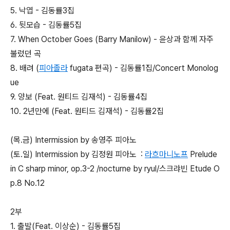
5. 낙엽 - 김동률3집
6. 뒷모습 - 김동률5집
7. When October Goes (Barry Manilow) - 윤상과 함께 자주
불렀던 곡
8. 배려 (
피아졸라
fugata 편곡) - 김동률1집/Concert Monolog
ue
9. 양보 (Feat. 원티드 김재석) - 김동률4집
10. 2년만에 (Feat. 원티드 김재석) - 김동률2집
(목.금) Intermission by 송영주 피아노
(토.일) Intermission by 김정원 피아노 :
라흐마니노프
Prelude
in C sharp minor, op.3-2 /nocturne by ryul/스크랴빈 Etude O
p.8 No.12
2부
1. 출발(Feat. 이상순) - 김동률5집