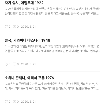
자기 암시, 에밀쿠에 1922
장은 두서없고 정말 '아득' 하다. 그럼에도 그녀만의 방식이 조금 익숙해지면서부터
글 내용
는 내용이 확 와닿기 시작하는건,..
... 어떤 일에서 의지와 상상이 부딛치면 항상 상상이 승리한다. 그것이 우리가 원하는
일이건 원치 않은 일이건 상관없다. 잠을 자려고 애를 쓰면 쓸수록, 누군가의 이름을
생각해 내려고 하면 할수록, 웃음을 참으려고 하면 할수록, 장애물을 피하려고 하면
할수록, 눈은 점점 초롱초롱해지고, 그 사람의 이름은 모호해지고, 웃음은 더욱 터져
작성시간
0
0
2020. 3. 21.
나오고, 장애물은 점점 더 다가온다. 우리가 움직이는 데에는 의지보다 상상이 훨씬
더 중요하다. 의지를 더하도록 충고하는 것은 심각한 실수를 저지르는 것이다. 우리
는 상상을 더하는 훈련을 해야 한다. 매일 아침 자리에서 일어나기 전과 그리고 매일
설국, 가와바타 야스나리 1948
저녁 잠자리에 들기 전에 눈을 감고 성공을 위한 주문을 스무 번 반복한다. 나지막이
글 내용
숫자를 세어가며 이렇게 반복한다. "나는 날..
0. 국경의 긴 터널을 빠져나오자, 눈의 고장이었다.国境の長いトンネルを抜ける
と雪国であった。 1.해마다 이맘때쯤이면 결정적인 눈이 내리는 듯 하다. 언제부턴
가 눈이 올 때마다 머릿속을 맴돌던 저 첫 구절로 시작하는 이 소설을 이제서야, 정말
오랜만에 센트럴에 들러 서점에서 직접 사서 읽었다. 서둘러 읽은 이유는 아마 지난
작성시간
0
0
2020. 3. 21.
몇일간 너무나도 독하게 내린 눈의 풍경과 엉망으로 마무리되어가는 내 한 학기 때문
인듯 하다. 2.설국은 아름다운 군더더기로 가득하다. 지난 몇 년간 소설을 잘 읽지 않
았던 데에는 아마 플롯이나 복선을 이해하기 위해 머릿속에 무언가를 담아두어야 하
소유냐 존재냐, 에리히 프롬 1976
는 그 번거로움에 대한 거부감 때문도 있었다. 나는 어떤 감정적인 순간, 가령 누군가
글 내용
와의 의미있는 순간이나 마음을 꿰뚫는 노래 가사 따위들,을 '..
... 소유적 실존양식의 인간은 그가 과거에 축적한 것 - 돈, 땅, 명성, 사회적 신분, 지
식, 자식, 기억 등- 에 묶여 있다. 그는 과거를 돌아보며, 과거의 느낌들(또는 그가 느
꼈다고 여기는것들) 을 추억함으로써(이것이 센티멘탈의 본질이다) 과거를 느끼려고
애쓴다. 그는 바로 과거 자체이다. 그는 "나는 과거의 나로 존재한다"라고 말할 수 있
작성시간
0
0
2020. 3. 21.
다. ... 자유의 왕국은 사실상, 외적 효용성과 강요에 의한 노동이 멈추는 지점에서 열