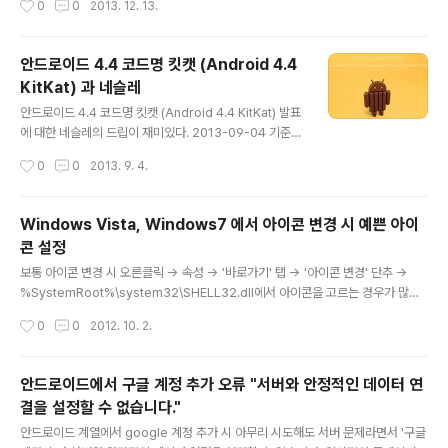
0
0
2013. 12. 13.
50 13500 - - 11400 - - 비고 T맴버십 50% 할인 올레클럽 30% 할인 올레클럽
ession 을 주..
50% 할인 - - -
안드로이드 4.4 코드명 킷캣 (Android 4.4
KitKat) 과 네슬레
글 내용
안드로이드 4.4 코드명 킷캣 (Android 4.4 KitKat) 발표
에 대한 네슬레의 드립이 재미있다. 2013-09-04 기준
네슬레 킷캣 홈페이지 (http://www.kitkat.com/ ) 참조.
작성시간
0
0
2013. 9. 4.
Windows Vista, Windows7 에서 아이콘 변경 시 예쁜 아이
콘 설정
글 내용
보통 아이콘 변경 시 오른클릭 -> 속성 -> '바로가기' 탭 -> '아이콘 변경' 단추 ->
%SystemRoot%\system32\SHELL32.dll에서 아이콘을 고르는 경우가 많은
데, Windows Vista 및 Windows7 계열에서는 PNG 로 만들어진 고급 이미지들
작성시간
0
0
2012. 10. 2.
이 저장되어 있는 dll 파일이 따로 있다. 이 아이콘들을 사용하려면 오른클릭 -> 속성
-> '바로가기' 탭 -> '아이콘 변경' 단추 -> C:\Windows\System32\imagere
s.dll 더 도움이 될 만한 글 http://snoopybox.co.kr/1416 http://powerwin.ti
안드로이드에서 구글 계정 추가 오류 "서버와 안정적인 데이터 연
story.com/264
결을 설정할 수 없습니다."
글 내용
안드로이드 계열에서 google 계정 추가 시 아무리 시도해도 서버 문제라면서 '구글