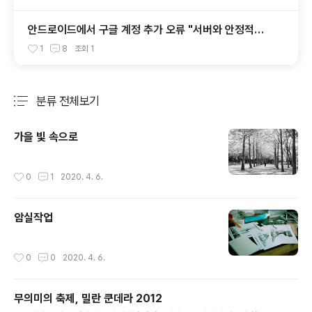
안드로이드에서 구글 계정 추가 오류 "서버와 안정적인
데이터 연결을 설정할 수 없습니다."
1
8
조회
1
분류 전체보기
주요 글 목록
가을 빛 속으로
작성시간
0
1
2020. 4. 6.
암실작업
작성시간
0
0
2020. 4. 6.
무의미의 축제, 밀란 쿤데라 2012
글 내용