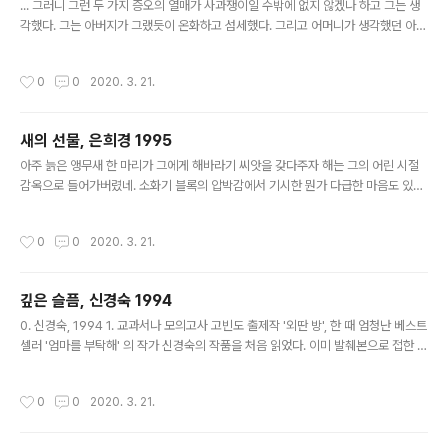
... 그러니 그런 두 가지 증오의 열매가 사과쟁이일 수밖에 없지 않겠나 하고 그는 생
각했다. 그는 아버지가 그랬듯이 온화하고 섬세했다. 그리고 어머니가 생각했던 아버
지처럼 언제까지고 침입자일 것이었다. 그러니 준엄한 논리에 따라 침입자이면서 동
시에 온화한 사람은 평생 사과를 해야 하는 운명에 놓인다. ..."그래도 이해는 간다. 농
작성시간
0
0
2020. 3. 21.
담은 위험한 게 됐지. 야, 너 잘 알고 있어야돼! 스탈린이 자기 친구들에게 해 준 자고
새 이야기를 기억해! 그리고 화장실에서 고래고래 소리 지른 흐루쇼프도! 위대한 진
실의 영웅, 경멸의 말들을 토해 내던 그 사람 말이야. 그 장면은 예언적이었던 거야!
새의 선물, 은희경 1995
그 장면이야말로 정말로 새로운 시대를 열었지. 농담의 황혼! 장난-후의 시대!" 무의
글 내용
미의 축제, 밀란 쿤데라, 2012 무의..
아주 늙은 앵무새 한 마리가 그에게 해바라기 씨앗을 갖다주자 해는 그의 어린 시절
감옥으로 들어가버렸네. 소화기 블록의 압박감에서 기시한 뭔가 다급한 마음도 있었
겠지만서도 당황스러울 만큼 빠르고 편하게 읽힌 책. 책장을 덮었을 때 어떻게든 강
렬한 심상이 남는 책이 있는가 하면(가령 설국의 새하얀 이미지) 정말 아무것도 남지
작성시간
0
0
2020. 3. 21.
않는(말 그대로 투명한) 책이 있는데, 이번 것은 아마 후자에 속하지 않을까. 문단문
단은 간결하고 또 표현은 장황하되 끊김이 없으며, 지나치게 깊이 들어가지 않으면서
도 그만큼 넓게 관찰되는 소설이라는 생각을 해본다. 무엇보다 지나치게 유기적이지
깊은 슬픔, 신경숙 1994
않은 것이 어딘가의 평에서 말했듯 쿤데라의 그것과 비슷하기도 하고. 꽤 부담스러울
글 내용
수 있는 내용임에도 마음이 편안한 이유가 내가 아직 어려서인..
0. 신경숙, 1994 1. 교과서나 모의고사 고빈도 출제작 '외딴 방', 한 때 엄청난 베스트
셀러 '엄마를 부탁해' 의 작가 신경숙의 작품을 처음 읽었다. 이미 발췌본으로 접한 그
녀의 난해한 문체(왜인지 소개글이나 추천글에서는 '아득한' 문체라고 애써 포장하고
있지만) 때문에 선뜻 손이 가지는 않았으나 내 오래된 위시리스트 상단을 차지하고
작성시간
0
0
2020. 3. 21.
있었기도 했고 가을 맞이 책 한 권이 왠지 그리워져서(방학 때 피치못할 일들로 책을
읽지 못했다) 시험기간에 구매. 근 사흘 간 500쪽 분량의 장편을 완독했다. 2.예상했
던 것처럼 신경숙의 글은 난해했다. 시점이 문장을 건너뛰며 쉴 새 없이 오고가고, 문