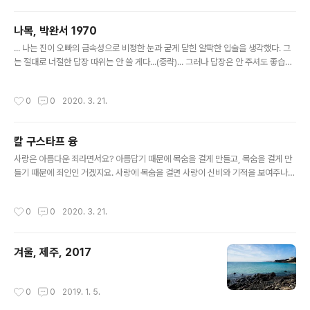
린다. 그러니까 그 왕국은 본질상, 물질적인 생산영역을 넘어선 곳에 존재한다. 미개
인이 욕구를 충족시키기 위해서, 생명을 부지하고 종족을 번식시키기 위해서 자연과
나목, 박완서 1970
싸우지 않으면 안되듯이, 문명인 역시 자연(본성)과 싸우지 않으면 안 된다. 그것도
글 내용
그가 그 어떤 사회형태에 몸담..
... 나는 진이 오빠의 금속성으로 비정한 눈과 굳게 닫힌 얄팍한 입술을 생각했다. 그
는 절대로 너절한 답장 따위는 안 쓸 게다...(중략)... 그러나 답장은 안 주셔도 좋습니
다. 사랑하는 진이 오빠. 좀 쑥스럽지만 이렇게 부르고 싶습니다. 이웃의 개 짖는 소리
도 안 들리게 넓은 집에 외롭게 살고 있기 때문인가 봅니다. 이 무섭도록 완벽한 적막
작성시간
0
0
2020. 3. 21.
을 견디는 길은 사랑하는 여러 사람들을, 사랑하는 남자, 사랑하는 친구, 사랑하는 혈
연을 가졌다는 믿음뿐입니다. 그럼 안녕ㅡ 어머니의 그 독특한 마른기침 소리가 나고
그것에 호응해서 문풍지가 울고 분합문과 채양이 떨었다. 中, 박완서1970
칼 구스타프 융
글 내용
사랑은 아름다운 죄라면서요? 아름답기 때문에 목숨을 걸게 만들고, 목숨을 걸게 만
들기 때문에 죄인인 거겠지요. 사랑에 목숨을 걸면 사랑이 신비와 기적을 보여주나
봅니다. 아니, 반대로 그 신비와 기적을 봤기 때문에 위태로운 사랑에 목숨을 걸게 되
는 지도 모르지요. 그래서 융은 사랑을 ‘어쩔 수 없는 운명의 힘’이라 했습니다. ‘사랑
작성시간
0
0
2020. 3. 21.
에 대하여: 사랑에 대한 칼 융의 아포리즘’(솔출판사)엔 이렇게 쓰여 있습니다. “사랑
은 무조건적인 태도를 요구하며, 완전한 헌신을 바란다. 신에게 온전히 자신을 내맡
김으로써 신의 은총을 향유하게 되는 신앙인처럼, 사랑은 조건 없이 감정을 헌신하는
겨울, 제주, 2017
자에게만 최고의 신비와 기적을 보여준다.” 융은 괴테의 증손자였습니다. 피는 못 속
이나 보지요? 융은 위고의 사랑 시를 좋아했는데,..
작성시간
0
0
2019. 1. 5.