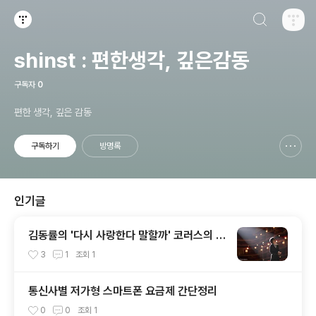
검색하기
티스토리
shinst : 편한생각, 깊은감동
구독자
0
편한 생각, 깊은 감동
구독하기
방명록
신고하기 레이어
열기
인기글
김동률의 '다시 사랑한다 말할까' 코러스의 정
체는?
3
1
조회
1
통신사별 저가형 스마트폰 요금제 간단정리
0
0
조회
1