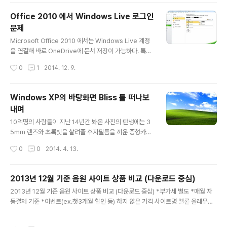
Office 2010 에서 Windows Live 로그인
문제
글 내용
Microsoft Office 2010 에서는 Windows Live 계정
을 연결해 바로 OneDrive에 문서 저장이 가능하다. 특히
OneNote같은 경우 Windows live 계정과 동기화를 통
작성시간
0
1
2014. 12. 9.
하여 PC, 웹, 모바일앱에서 편하게 노트 작성 및 공유 등이
가능하다. 일반적인 office 문서의 경우 다음과 같이 One
Drive에 저장하게 된다. 파일 > 저장/보내기 > 웹에 저장
Windows XP의 바탕화면 Bliss 를 떠나보
그러나 많은 경우에서 Office 2010 에서 Live 계정에 로
내며
그인하려 하면 연결 오류가 뜨면서 연결이 되지 않는다. 그
글 내용
럴 때는 먼저 1. Onedrive에 웹을 통하여 접속 후 (http
10억명의 사람들이 지난 14년간 봐온 사진의 탄생에는 3
s://onedrive.live.com/) 2. 저장되어있는 아무 office
5mm 렌즈와 초록빛을 살려줄 후지필름을 끼운 중형카메
문서를 선택하여 오른클릭 시 3. Office(Wor..
라, 마침 포도나무 대신 푸른 잔디가 깔려있던 포도밭, 1월
작성시간
0
0
2014. 4. 13.
의 흰 구름이 있는 파란 하늘, 그리고 1996년의 어느 사진
사가 필요했을 뿐이었다. 어떠한 기술적 조작도 필요없었
다. 그렇게 Windows XP 의 배경화면 'Bliss' 는 15살 이
2013년 12월 기준 음원 사이트 상품 비교 (다운로드 중심)
상의 사람이라면 누구나 한 번쯤은 봤을 사진이 되었다. 잠
글 내용
2013년 12월 기준 음원 사이트 상품 비교 (다운로드 중심) *부가세 별도 *매월 자
시 포도밭 길가에 차를 세웠던, 그 찰나의 순간은 영원이 되
동결제 기준 *이벤트(ex.첫3개월 할인 등) 하지 않은 가격 사이트명 멜론 올레뮤직
었다. 사진이 감동적인 건 이런 이유에서일 것이다. Bliss
지니 벅스 네이버뮤직 엠넷 30 6000 6000 6000 5900 6000 5500 40 700
(1996) 21st Century Bliss Tony Immoos Window
0 - - - - - 60 - 9000 - - - - 100 10000 10000 9000 9400 9500 8500 1
s XP Commercial 'Yes You Can' 에도 Bliss 가 impr
작성시간