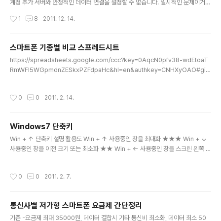
계정 추가 서버와 안정적인 데이터 연결을 설정할 수 없습니다. 일시적인 문제이거나
휴대전화에 데이터 서비스에 대한 준비가 되어 있지 않을 수 있습니다. 문제가 계속
작성시간
1
8
2011. 12. 14.
되면 고객지원팀에 문의하세요.' 가 계속 나오는 경우에는 1. 설치되어 있는 YouTub
e 어플 실행 2. 메뉴 -> '내 계정' 선택 3. 'YouTube 계정' 에서 '계정 추가' 선택 4.
원하는 계정으로 로그인 하면 자동으로 안드로이드에 google 계정이 추가됨 5. G
스마트폰 기종별 비교 스프레드시트
mail이든 뭐든 마음대로 쓰기 출처: http://www.google.com/support/forum/
글 내용
https://spreadsheets.google.com/ccc?key=0AqcN0pfv38-wdEtoaT
p/gmail/thread?tid=2e5f7c9109b3f1c9&hl=ko
RmWFI5WGpmdnZESkxPZFdpaHc&hl=en&authkey=CNHXyOAO#gid
=0
작성시간
0
0
2011. 2. 14.
Windows7 단축키
글 내용
Win + ↑ 단축키 설명 활용도 Win + ↑ 사용중인 창을 최대화 ★★★ Win + ↓
사용중인 창을 이전 크기 또는 최소화 ★★ Win + ← 사용중인 창을 스크린 왼쪽 사
이드로 최대화 ★ Win + → 사용중인 창을 스크린 오른쪽 사이드로 최대화 ★ Win
+ Home 사용중인 창만 남기고 모든 창을 최소화 ★★★ Win + Space 모든 창
작성시간
0
0
2011. 2. 7.
을 투명화 시켜 바탕화면을 볼 수 있음 (에어로 피크 기능) ★★★ Win + Pause/B
reak 시스템 속성 대화상자 표시 ★ Win + Tab 플립 3D (Win 키를 누른 채로 계
속 탭을 눌러 창 전환) ★★★ Win + Shift + Tab 플립 3D 역방향으로 회전 ★ C
통신사별 저가형 스마트폰 요금제 간단정리
trl + Win + Tab 플립 3D 고정 모드로 실행 (Esc 키로 취소)..
글 내용
기준 -요금제 최대 35000원, 데이터 결합시 기타 통신비 최소화, 데이터 최소 50