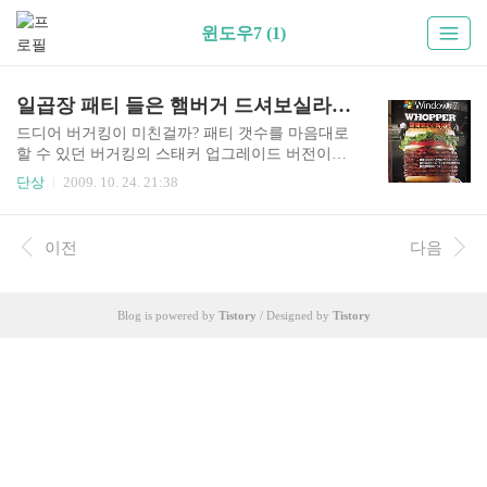
윈도우7 (1)
일곱장 패티 들은 햄버거 드셔보실라우?
드디어 버거킹이 미친걸까? 패티 갯수를 마음대로
할 수 있던 버거킹의 스태커 업그레이드 버전이라
도 되는걸까? 저 동영상의 진실은 이거였다. Chann
단상
2009. 10. 24. 21:38
y’s Blog 의 설명은 다음과 같다. 일본 마이크로소
프트사가 윈도7 출시에 맞춰 일본 버거킹과 '윈도7
와퍼'를 판매한다고 한다. 10월 22일부터 28일까 선
이전
다음
착순 30명에게는 777엔에게 일반 가격은 1,450엔이
라고... 길이 13cm의 113g인 쇠고기 패티가 무려 7
장이 든 이 와퍼를 보고 서구 사람들을 황당해 하고
Blog is powered by
Tistory
/ Designed by
Tistory
있다. 버거가 맛이 있는지는 모르겠지만, 어찌되었
든 이번 윈도7은 비스타보다는 훨씬 더 나은 반응
으로 시작되고 있는듯. 블로거 시연회가 이정도 호
평이기가 쉽지 않은데. 그래. 마소는 이런 실수도
역사가 되는 위대한 기업이다. 그래도 3..