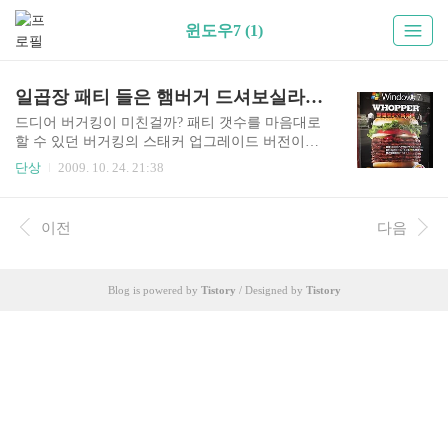
윈도우7 (1)
일곱장 패티 들은 햄버거 드셔보실라우?
드디어 버거킹이 미친걸까? 패티 갯수를 마음대로
할 수 있던 버거킹의 스태커 업그레이드 버전이라
도 되는걸까? 저 동영상의 진실은 이거였다. Chann
단상
2009. 10. 24. 21:38
y’s Blog 의 설명은 다음과 같다. 일본 마이크로소
프트사가 윈도7 출시에 맞춰 일본 버거킹과 '윈도7
와퍼'를 판매한다고 한다. 10월 22일부터 28일까 선
이전
다음
착순 30명에게는 777엔에게 일반 가격은 1,450엔이
라고... 길이 13cm의 113g인 쇠고기 패티가 무려 7
장이 든 이 와퍼를 보고 서구 사람들을 황당해 하고
Blog is powered by
Tistory
/ Designed by
Tistory
있다. 버거가 맛이 있는지는 모르겠지만, 어찌되었
든 이번 윈도7은 비스타보다는 훨씬 더 나은 반응
으로 시작되고 있는듯. 블로거 시연회가 이정도 호
평이기가 쉽지 않은데. 그래. 마소는 이런 실수도
역사가 되는 위대한 기업이다. 그래도 3..