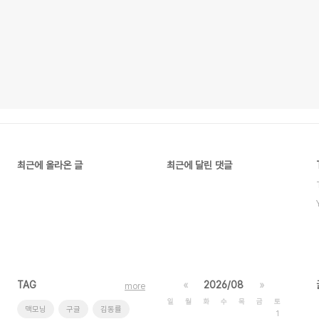
최근에 올라온 글
최근에 달린 댓글
TAG
«
2026/08
»
more
일
월
화
수
목
금
토
맥모닝
구글
김동률
1