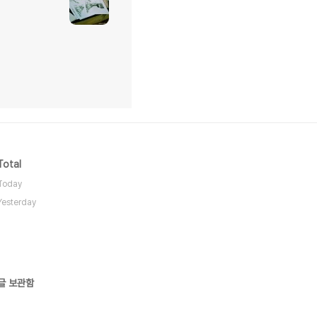
Total
Today
Yesterday
글 보관함