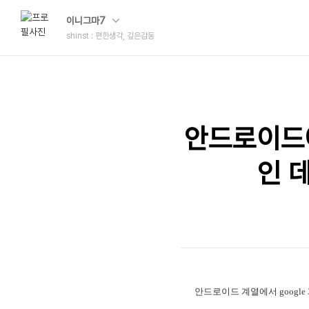
이니그마7
shinst : 편한생각, 깊은감동
안드로이드에
인 
안드로이드 계열에서 googl