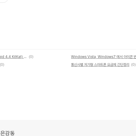
안드로이드 4.4 코드명 킷캣 (Android 4.4 KitKat) 과 네슬레
(0)
(0)
통신사별 저가형 스마트폰 요금제 간단정리
(0)
 깊은감동