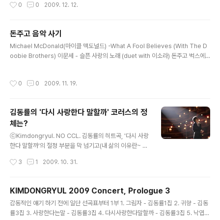
작성시간
0
0
2009. 12. 12.
상징?리사 오노를 찾고 싶었는데 왜 갑자기 사노 요코가 생
각나나 했더니 의 작가였다.
돈주고 음악 사기
글 내용
Michael McDonald(마이클 맥도널드) -What A Fool Believes (With The D
oobie Brothers) 이문세 - 슬픈 사랑의 노래 (duet with 이소라) 돈주고 벅스에
서 처음 사본 두 노래. 아 물론 CD사는거 말고. 딱히 무슨 저작권자를 사랑하는 그런
마인드는 모르겠고, '돈주고 사는게 아깝지 않다'는 인식만 좀 심어줬음 좋겠다. 솔직
작성시간
0
0
2009. 11. 19.
히 요즘 그렇고 그런 노래는 일주일 듣고나면 질리잖아. 근데 벅스 좀 착하네. 옛날 음
악앨범 다 살아있다. 추억의 시절인데.
김동률의 '다시 사랑한다 말할까' 코러스의 정
체는?
글 내용
ⓒKimdongryul. NO CCL. 김동률의 히트곡, '다시 사랑
한다 말할까'의 절정 부분을 막 넘기고(내 삶의 이유란~ 말
~야) 진행되는 노래를 유심히 들어보면, 코러스가 들리는
작성시간
3
1
2009. 10. 31.
데. 이게 모르는 상태에서 들어보면 '우레이어~' 뭐 이런 식
으로 들린다. 별거 아니다 싶었는데. 동닷에서 비밀을 알았
다. 코러스 가사의 정답은 'amore mio' 라고.(234301
KIMDONGRYUL 2009 Concert, Prologue 3
글) 이탈리아어로 '내 사랑'이라는 뜻이란다. 요즘 라디오에
글 내용
감동적인 얘기 하기 전에 일단 선곡표부터 1부 1. 그림자 - 김동률1집 2. 귀향 - 김동
서 잘나가고 계신 스윗소로우가 텐텐에서 알려줬다는데.
률3집 3. 사랑한다는말 - 김동률3집 4. 다시사랑한다말할까 - 김동률3집 5. 낙엽 -
암튼 김동률, 그는 참 꼼꼼하시다. 이왕이면 라디오 활동이