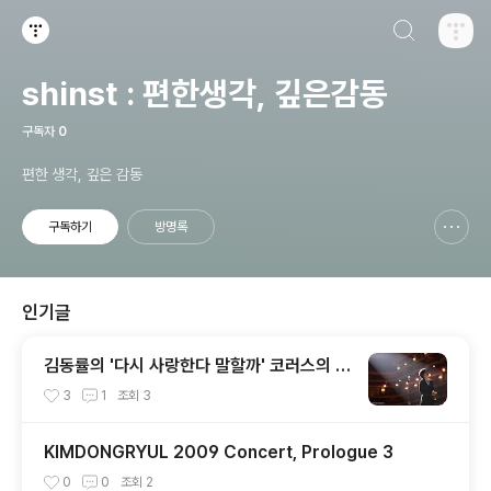
검색하기
티스토리
shinst : 편한생각, 깊은감동
구독자
0
편한 생각, 깊은 감동
구독하기
방명록
신고하기 레이어
열기
인기글
김동률의 '다시 사랑한다 말할까' 코러스의 정
체는?
3
1
조회
3
KIMDONGRYUL 2009 Concert, Prologue 3
0
0
조회
2