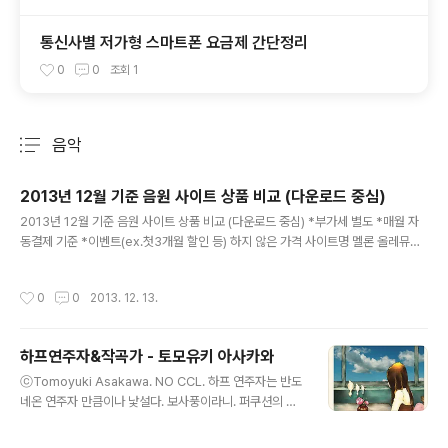
통신사별 저가형 스마트폰 요금제 간단정리
0
0
조회
1
음악
분류 전체보기
주요 글 목록
2013년 12월 기준 음원 사이트 상품 비교 (다운로드 중심)
글 내용
2013년 12월 기준 음원 사이트 상품 비교 (다운로드 중심) *부가세 별도 *매월 자
동결제 기준 *이벤트(ex.첫3개월 할인 등) 하지 않은 가격 사이트명 멜론 올레뮤직
지니 벅스 네이버뮤직 엠넷 30 6000 6000 6000 5900 6000 5500 40 700
0 - - - - - 60 - 9000 - - - - 100 10000 10000 9000 9400 9500 8500 1
작성시간
0
0
2013. 12. 13.
50 13500 - - 11400 - - 비고 T맴버십 50% 할인 올레클럽 30% 할인 올레클럽
50% 할인 - - -
하프연주자&작곡가 - 토모유키 아사카와
글 내용
ⓒTomoyuki Asakawa. NO CCL. 하프 연주자는 반도
네온 연주자 만큼이나 낯설다. 보사풍이라니. 퍼쿠션의 하
나 같다는 평이 가장 그럴듯하게 들린다. 솔직히 하프 소리
를 들을 일이 별로 없으니. 어찌되었든, 좋다. ps. 다작의